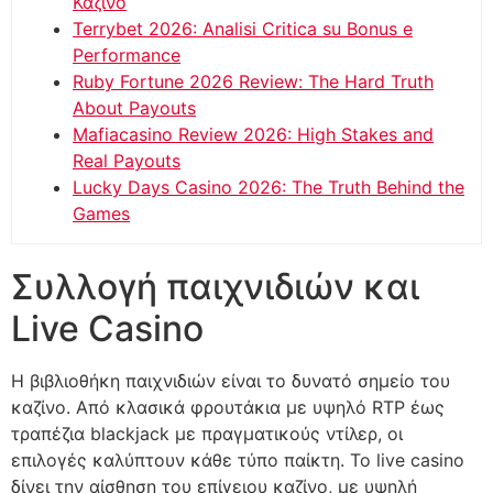
Καζίνο
Terrybet 2026: Analisi Critica su Bonus e
Performance
Ruby Fortune 2026 Review: The Hard Truth
About Payouts
Mafiacasino Review 2026: High Stakes and
Real Payouts
Lucky Days Casino 2026: The Truth Behind the
Games
Συλλογή παιχνιδιών και
Live Casino
Η βιβλιοθήκη παιχνιδιών είναι το δυνατό σημείο του
καζίνο. Από κλασικά φρουτάκια με υψηλό RTP έως
τραπέζια blackjack με πραγματικούς ντίλερ, οι
επιλογές καλύπτουν κάθε τύπο παίκτη. Το live casino
δίνει την αίσθηση του επίγειου καζίνο, με υψηλή