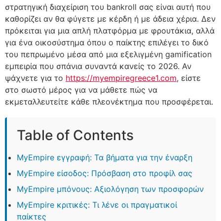
στρατηγική διαχείριση του bankroll σας είναι αυτή που
καθορίζει αν θα φύγετε με κέρδη ή με άδεια χέρια. Δεν
πρόκειται για μια απλή πλατφόρμα με φρουτάκια, αλλά
για ένα οικοσύστημα όπου ο παίκτης επιλέγει το δικό
του πεπρωμένο μέσα από μια εξελιγμένη gamification
εμπειρία που σπάνια συναντά κανείς το 2026. Αν
ψάχνετε για το
https://myempiregreece1.com
, είστε
στο σωστό μέρος για να μάθετε πώς να
εκμεταλλευτείτε κάθε πλεονέκτημα που προσφέρεται.
Table of Contents
MyEmpire εγγραφή: Τα βήματα για την έναρξη
MyEmpire είσοδος: Πρόσβαση στο προφίλ σας
MyEmpire μπόνους: Αξιολόγηση των προσφορών
MyEmpire κριτικές: Τι λένε οι πραγματικοί
παίκτες