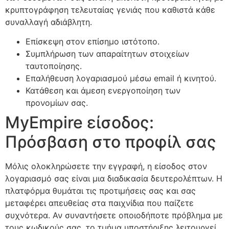
κρυπτογράφηση τελευταίας γενιάς που καθιστά κάθε
συναλλαγή αδιάβλητη.
Επίσκεψη στον επίσημο ιστότοπο.
Συμπλήρωση των απαραίτητων στοιχείων
ταυτοποίησης.
Επαλήθευση λογαριασμού μέσω email ή κινητού.
Κατάθεση και άμεση ενεργοποίηση των
προνομίων σας.
MyEmpire είσοδος:
Πρόσβαση στο προφίλ σας
Μόλις ολοκληρώσετε την εγγραφή, η είσοδος στον
λογαριασμό σας είναι μια διαδικασία δευτερολέπτων. Η
πλατφόρμα θυμάται τις προτιμήσεις σας και σας
μεταφέρει απευθείας στα παιχνίδια που παίζετε
συχνότερα. Αν συναντήσετε οποιοδήποτε πρόβλημα με
τους κωδικούς σας, το τμήμα υποστήριξης λειτουργεί