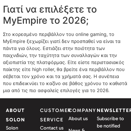
Γιατί να επιλέξετε το
MyEmpire το 2026;
Στο κορεσμένο περιβάλλον του online gaming, το
MyEmpire ξεχωρίζει γιατί δεν προσπαθεί να είναι τα
πάντα για όλους. Εστιάζει στην ποιότητα των
παιχνιδιών, την ταχύτητα των συναλλαγών και την
αξιοπιστία της πλατφόρμας. Είτε είστε περιστασιακός
παίκτης είτε high roller, θα βρείτε ένα περιβάλλον που
σέβεται τον χρόνο και τα χρήματά σας. Η συνέπεια
που επιδεικνύει το καζίνο σε βάθος χρόνου το καθιστά
μια από τις πιο ασφαλείς επιλογές για το 2026.
ABOUT
CUSTOMER
COMPANY
NEWSLETTE
About us
Subscribe to
SOLON
SERVICE
be notified
Solon
Contact us
News &