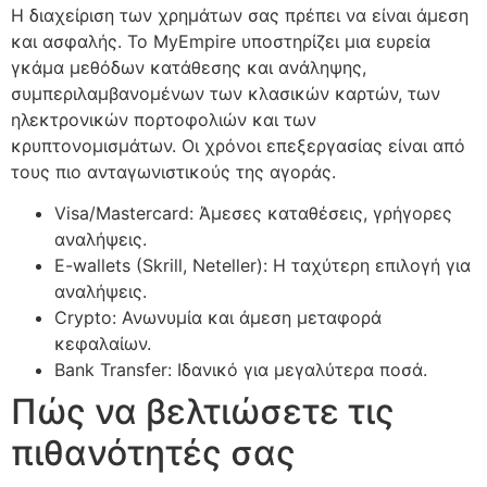
Η διαχείριση των χρημάτων σας πρέπει να είναι άμεση
και ασφαλής. Το MyEmpire υποστηρίζει μια ευρεία
γκάμα μεθόδων κατάθεσης και ανάληψης,
συμπεριλαμβανομένων των κλασικών καρτών, των
ηλεκτρονικών πορτοφολιών και των
κρυπτονομισμάτων. Οι χρόνοι επεξεργασίας είναι από
τους πιο ανταγωνιστικούς της αγοράς.
Visa/Mastercard: Άμεσες καταθέσεις, γρήγορες
αναλήψεις.
E-wallets (Skrill, Neteller): Η ταχύτερη επιλογή για
αναλήψεις.
Crypto: Ανωνυμία και άμεση μεταφορά
κεφαλαίων.
Bank Transfer: Ιδανικό για μεγαλύτερα ποσά.
Πώς να βελτιώσετε τις
πιθανότητές σας