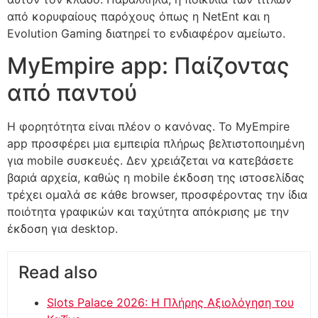
από κορυφαίους παρόχους όπως η NetEnt και η
Evolution Gaming διατηρεί το ενδιαφέρον αμείωτο.
MyEmpire app: Παίζοντας
από παντού
Η φορητότητα είναι πλέον ο κανόνας. Το MyEmpire
app προσφέρει μια εμπειρία πλήρως βελτιστοποιημένη
για mobile συσκευές. Δεν χρειάζεται να κατεβάσετε
βαριά αρχεία, καθώς η mobile έκδοση της ιστοσελίδας
τρέχει ομαλά σε κάθε browser, προσφέροντας την ίδια
ποιότητα γραφικών και ταχύτητα απόκρισης με την
έκδοση για desktop.
Read also
Slots Palace 2026: Η Πλήρης Αξιολόγηση του