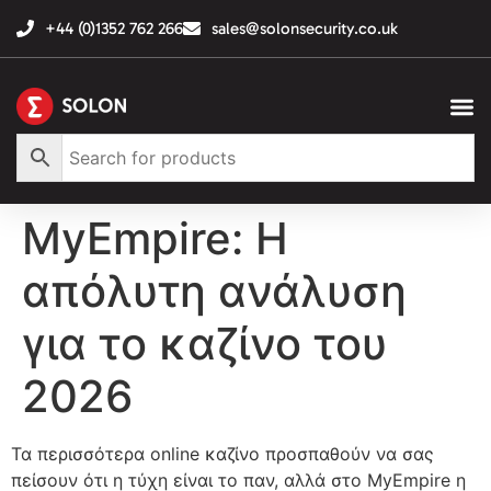
+44 (0)1352 762 266
sales@solonsecurity.co.uk
MyEmpire: Η
απόλυτη ανάλυση
για το καζίνο του
2026
Τα περισσότερα online καζίνο προσπαθούν να σας
πείσουν ότι η τύχη είναι το παν, αλλά στο MyEmpire η