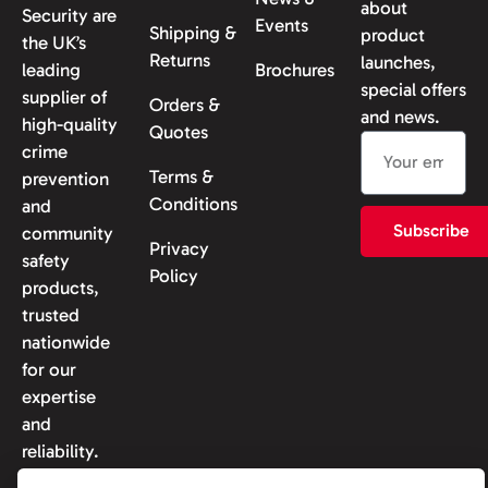
about
Security are
Events
Shipping &
product
the UK’s
Returns
launches,
leading
Brochures
special offers
supplier of
Orders &
and news.
high-quality
Quotes
crime
Terms &
prevention
Conditions
and
Subscribe
community
Privacy
safety
Policy
products,
trusted
nationwide
for our
expertise
and
reliability.