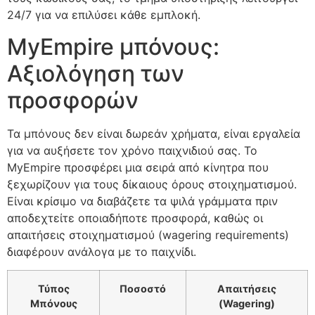
24/7 για να επιλύσει κάθε εμπλοκή.
MyEmpire μπόνους:
Αξιολόγηση των
προσφορών
Τα μπόνους δεν είναι δωρεάν χρήματα, είναι εργαλεία
για να αυξήσετε τον χρόνο παιχνιδιού σας. Το
MyEmpire προσφέρει μια σειρά από κίνητρα που
ξεχωρίζουν για τους δίκαιους όρους στοιχηματισμού.
Είναι κρίσιμο να διαβάζετε τα ψιλά γράμματα πριν
αποδεχτείτε οποιαδήποτε προσφορά, καθώς οι
απαιτήσεις στοιχηματισμού (wagering requirements)
διαφέρουν ανάλογα με το παιχνίδι.
Τύπος
Ποσοστό
Απαιτήσεις
Μπόνους
(Wagering)