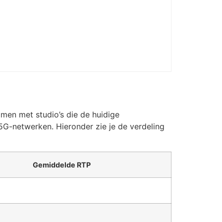
amen met studio’s die de huidige
5G-netwerken. Hieronder zie je de verdeling
Gemiddelde RTP