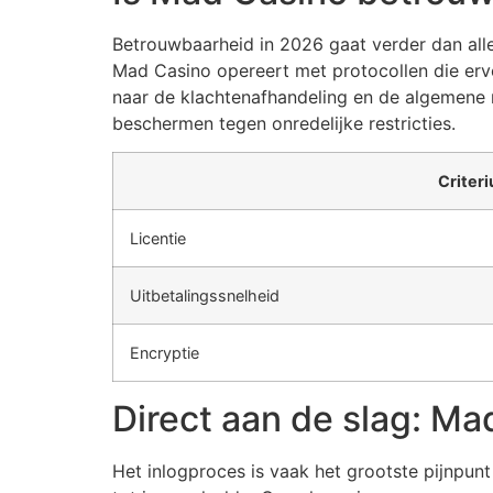
Betrouwbaarheid in 2026 gaat verder dan allee
Mad Casino opereert met protocollen die ervo
naar de klachtenafhandeling en de algemene re
beschermen tegen onredelijke restricties.
Criter
Licentie
Uitbetalingssnelheid
Encryptie
Direct aan de slag: Ma
Het inlogproces is vaak het grootste pijnpunt