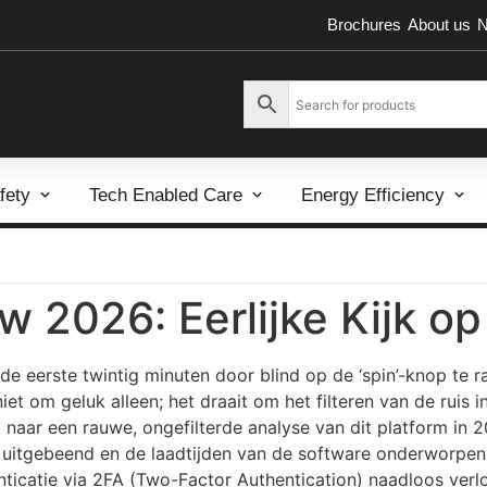
Brochures
About us
N
fety
Tech Enabled Care
Energy Efficiency
 2026: Eerlijke Kijk o
de eerste twintig minuten door blind op de ‘spin’-knop te 
t om geluk alleen; het draait om het filteren van de ruis i
naar een rauwe, ongefilterde analyse van dit platform in 20
itgebeend en de laadtijden van de software onderworpen a
ticatie via 2FA (Two-Factor Authentication) naadloos verl