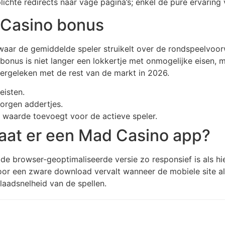
lichte redirects naar vage pagina’s; enkel de pure ervaring
 Casino bonus
ar de gemiddelde speler struikelt over de rondspeelvoorwa
onus is niet langer een lokkertje met onmogelijke eisen, ma
 vergeleken met de rest van de markt in 2026.
eisten.
orgen addertjes.
 waarde toevoegt voor de actieve speler.
taat er een Mad Casino app?
 de browser-geoptimaliseerde versie zo responsief is als hie
oor een zware download vervalt wanneer de mobiele site al
 laadsnelheid van de spellen.