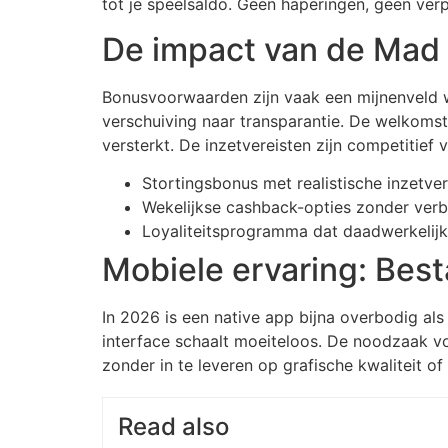
tot je speelsaldo. Geen haperingen, geen verp
De impact van de Mad
Bonusvoorwaarden zijn vaak een mijnenveld wa
verschuiving naar transparantie. De welkomstb
versterkt. De inzetvereisten zijn competitief
Stortingsbonus met realistische inzetver
Wekelijkse cashback-opties zonder verb
Loyaliteitsprogramma dat daadwerkelijk
Mobiele ervaring: Bes
In 2026 is een native app bijna overbodig als
interface schaalt moeiteloos. De noodzaak v
zonder in te leveren op grafische kwaliteit of
Read also