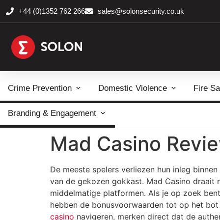
+44 (0)1352 762 266
sales@solonsecurity.co.uk
Crime Prevention
Domestic Violence
Fire Sa
Branding & Engagement
Mad Casino Review
De meeste spelers verliezen hun inleg binnen 
van de gekozen gokkast. Mad Casino draait nie
middelmatige platformen. Als je op zoek bent 
hebben de bonusvoorwaarden tot op het bot u
casino
navigeren, merken direct dat de authen