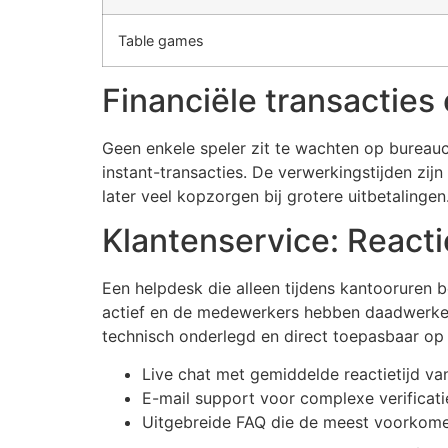
Table games
Financiële transacties 
Geen enkele speler zit te wachten op bureau
instant-transacties. De verwerkingstijden zijn
later veel kopzorgen bij grotere uitbetalingen
Klantenservice: Reacti
Een helpdesk die alleen tijdens kantooruren b
actief en de medewerkers hebben daadwerkelij
technisch onderlegd en direct toepasbaar op 
Live chat met gemiddelde reactietijd v
E-mail support voor complexe verificati
Uitgebreide FAQ die de meest voorkomen