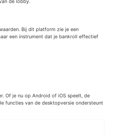
 van de lobby.
arden. Bij dit platform zie je een
ar een instrument dat je bankroll effectief
r. Of je nu op Android of iOS speelt, de
le functies van de desktopversie ondersteunt