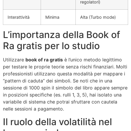
regolatori)
Interattività
Minima
Alta (Turbo mode)
L’importanza della Book of
Ra gratis per lo studio
Utilizzare
book of ra gratis
è l’unico metodo legittimo
per testare le proprie teorie senza rischi finanziari. Molti
professionisti utilizzano questa modalità per mappare i
“pattern di caduta” dei simboli. Se noti che in una
sessione di 1000 spin il simbolo del libro appare sempre
in posizioni specifiche (es. rulli 1, 3, 5), hai isolato una
variabile di sistema che potrai sfruttare con cautela
nelle sessioni a pagamento.
Il ruolo della volatilità nel