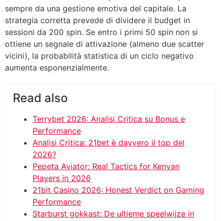
sempre da una gestione emotiva del capitale. La
strategia corretta prevede di dividere il budget in
sessioni da 200 spin. Se entro i primi 50 spin non si
ottiene un segnale di attivazione (almeno due scatter
vicini), la probabilità statistica di un ciclo negativo
aumenta esponenzialmente.
Read also
Terrybet 2026: Analisi Critica su Bonus e
Performance
Analisi Critica: 21bet è davvero il top del
2026?
Pepeta Aviator: Real Tactics for Kenyan
Players in 2026
21bit Casino 2026: Honest Verdict on Gaming
Performance
Starburst gokkast: De ultieme speelwijze in