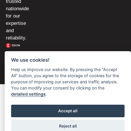
trusted
nationwide
for our
expertise
and
reliability.
We use cookies!
© 2026 Solon Security. All
Help us improve our website. By pressing the "Accept
rights reserved
All" button, you agree to the storage of cookies for the
purpose of improving our services and traffic analysis.
You can modify your consent by clicking on the
detailed settings
.
Accept all
Reject all