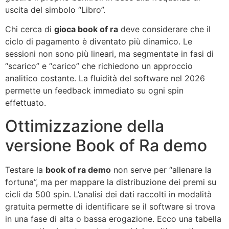
uscita del simbolo “Libro”.
Chi cerca di
gioca book of ra
deve considerare che il
ciclo di pagamento è diventato più dinamico. Le
sessioni non sono più lineari, ma segmentate in fasi di
“scarico” e “carico” che richiedono un approccio
analitico costante. La fluidità del software nel 2026
permette un feedback immediato su ogni spin
effettuato.
Ottimizzazione della
versione Book of Ra demo
Testare la
book of ra demo
non serve per “allenare la
fortuna”, ma per mappare la distribuzione dei premi su
cicli da 500 spin. L’analisi dei dati raccolti in modalità
gratuita permette di identificare se il software si trova
in una fase di alta o bassa erogazione. Ecco una tabella