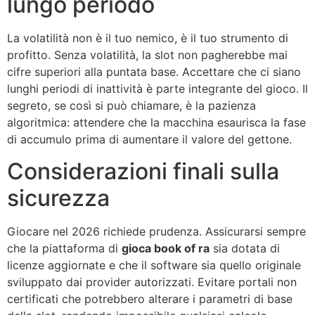
lungo periodo
La volatilità non è il tuo nemico, è il tuo strumento di
profitto. Senza volatilità, la slot non pagherebbe mai
cifre superiori alla puntata base. Accettare che ci siano
lunghi periodi di inattività è parte integrante del gioco. Il
segreto, se così si può chiamare, è la pazienza
algoritmica: attendere che la macchina esaurisca la fase
di accumulo prima di aumentare il valore del gettone.
Considerazioni finali sulla
sicurezza
Giocare nel 2026 richiede prudenza. Assicurarsi sempre
che la piattaforma di
gioca book of ra
sia dotata di
licenze aggiornate e che il software sia quello originale
sviluppato dai provider autorizzati. Evitare portali non
certificati che potrebbero alterare i parametri di base