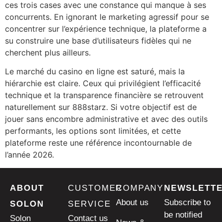
ces trois cases avec une constance qui manque à ses
concurrents. En ignorant le marketing agressif pour se
concentrer sur l’expérience technique, la plateforme a
su construire une base d’utilisateurs fidèles qui ne
cherchent plus ailleurs.
Le marché du casino en ligne est saturé, mais la
hiérarchie est claire. Ceux qui privilégient l’efficacité
technique et la transparence financière se retrouvent
naturellement sur 888starz. Si votre objectif est de
jouer sans encombre administrative et avec des outils
performants, les options sont limitées, et cette
plateforme reste une référence incontournable de
l’année 2026.
ABOUT
CUSTOMER
COMPANY
NEWSLETT
About us
Subscribe to
SOLON
SERVICE
be notified
Solon
Contact us