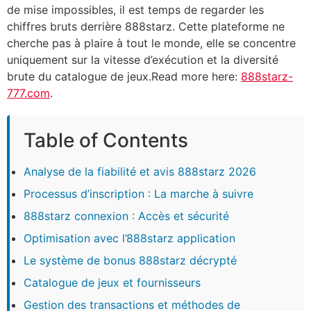
de mise impossibles, il est temps de regarder les
chiffres bruts derrière 888starz. Cette plateforme ne
cherche pas à plaire à tout le monde, elle se concentre
uniquement sur la vitesse d’exécution et la diversité
brute du catalogue de jeux.Read more here:
888starz-
777.com
.
Table of Contents
Analyse de la fiabilité et avis 888starz 2026
Processus d’inscription : La marche à suivre
888starz connexion : Accès et sécurité
Optimisation avec l’888starz application
Le système de bonus 888starz décrypté
Catalogue de jeux et fournisseurs
Gestion des transactions et méthodes de