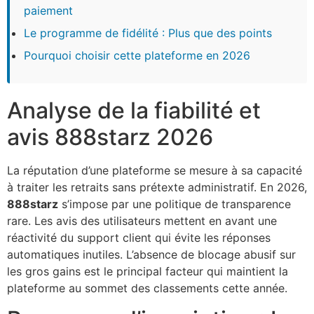
paiement
Le programme de fidélité : Plus que des points
Pourquoi choisir cette plateforme en 2026
Analyse de la fiabilité et
avis 888starz 2026
La réputation d’une plateforme se mesure à sa capacité
à traiter les retraits sans prétexte administratif. En 2026,
888starz
s’impose par une politique de transparence
rare. Les avis des utilisateurs mettent en avant une
réactivité du support client qui évite les réponses
automatiques inutiles. L’absence de blocage abusif sur
les gros gains est le principal facteur qui maintient la
plateforme au sommet des classements cette année.