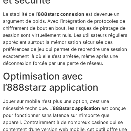
et sécurité
La stabilité de l’
888starz connexion
est devenue un
argument de poids. Avec l’intégration de protocoles de
chiffrement de bout en bout, les risques de piratage de
session sont virtuellement nuls. Les utilisateurs réguliers
apprécient surtout la mémorisation sécurisée des
préférences de jeu qui permet de reprendre une session
exactement là où elle s’est arrêtée, même après une
déconnexion forcée par une perte de réseau.
Optimisation avec
l’888starz application
Jouer sur mobile n’est plus une option, c’est une
nécessité technique. L’
888starz application
est conçue
pour fonctionner sans latence sur n’importe quel
appareil. Contrairement à de nombreux casinos qui se
contentent d’une version web mobile, cet outil offre une