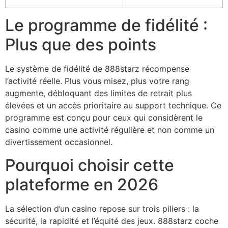
Le programme de fidélité :
Plus que des points
Le système de fidélité de 888starz récompense
l’activité réelle. Plus vous misez, plus votre rang
augmente, débloquant des limites de retrait plus
élevées et un accès prioritaire au support technique. Ce
programme est conçu pour ceux qui considèrent le
casino comme une activité régulière et non comme un
divertissement occasionnel.
Pourquoi choisir cette
plateforme en 2026
La sélection d’un casino repose sur trois piliers : la
sécurité, la rapidité et l’équité des jeux. 888starz coche