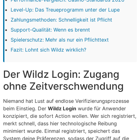
Level-Up: Das Treueprogramm unter der Lupe
Zahlungsmethoden: Schnelligkeit ist Pflicht
Support-Qualität: Wenn es brennt
Spielerschutz: Mehr als nur ein Pflichttext
Fazit: Lohnt sich Wildz wirklich?
Der Wildz Login: Zugang
ohne Zeitverschwendung
Niemand hat Lust auf endlose Verifizierungsprozesse
beim Einstieg. Der
Wildz Login
wurde für Anwender
konzipiert, die sofort Action wollen. Wer sich registriert,
merkt schnell, dass hier technologische Reibung
minimiert wurde. Einmal registriert, speichert das
System deine Präferenzen, sodass der Zugriff auf die