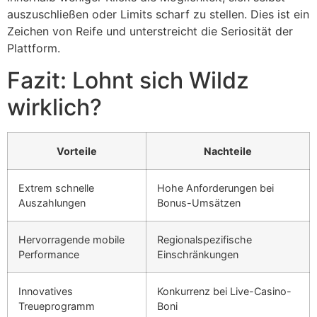
auszuschließen oder Limits scharf zu stellen. Dies ist ein
Zeichen von Reife und unterstreicht die Seriosität der
Plattform.
Fazit: Lohnt sich Wildz
wirklich?
Vorteile
Nachteile
Extrem schnelle
Hohe Anforderungen bei
Auszahlungen
Bonus-Umsätzen
Hervorragende mobile
Regionalspezifische
Performance
Einschränkungen
Innovatives
Konkurrenz bei Live-Casino-
Treueprogramm
Boni