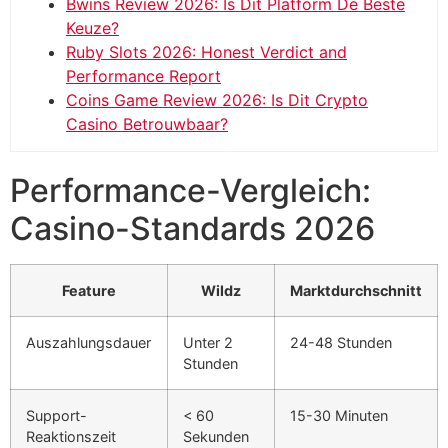
Bwins Review 2026: Is Dit Platform De Beste
Keuze?
Ruby Slots 2026: Honest Verdict and
Performance Report
Coins Game Review 2026: Is Dit Crypto
Casino Betrouwbaar?
Performance-Vergleich:
Casino-Standards 2026
Feature
Wildz
Marktdurchschnitt
Auszahlungsdauer
Unter 2
24-48 Stunden
Stunden
Support-
< 60
15-30 Minuten
Reaktionszeit
Sekunden