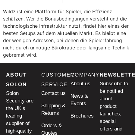
Wildz ist eine Plattform für Spieler, die Effizienz
schätzen. Wer die Bonusbedingungen versteht und die
technologische Infrastruktur nutzt, findet hier eines der
besten Setups auf dem aktuellen Markt. Es bleibt eine
der wenigen Adressen, bei denen die Spielerfahrung
nicht durch unnötige Bürokratie oder langsame Technik
gebremst wird.
ABOUT
CUSTOMER
COMPANY
NEWSLETT
About us
Subscribe to
SOLON
SERVICE
be notified
Solon
Contact us
News &
about
Security are
Events
Shipping &
product
the UK’s
Returns
launches,
leading
Brochures
special
supplier of
Orders &
offers and
high-quality
Quotes