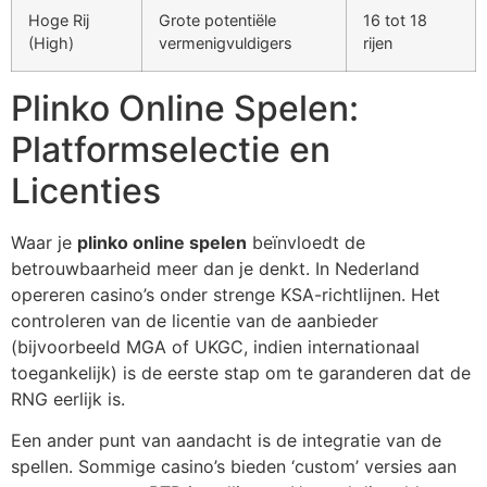
Hoge Rij
Grote potentiële
16 tot 18
(High)
vermenigvuldigers
rijen
Plinko Online Spelen:
Platformselectie en
Licenties
Waar je
plinko online spelen
beïnvloedt de
betrouwbaarheid meer dan je denkt. In Nederland
opereren casino’s onder strenge KSA-richtlijnen. Het
controleren van de licentie van de aanbieder
(bijvoorbeeld MGA of UKGC, indien internationaal
toegankelijk) is de eerste stap om te garanderen dat de
RNG eerlijk is.
Een ander punt van aandacht is de integratie van de
spellen. Sommige casino’s bieden ‘custom’ versies aan