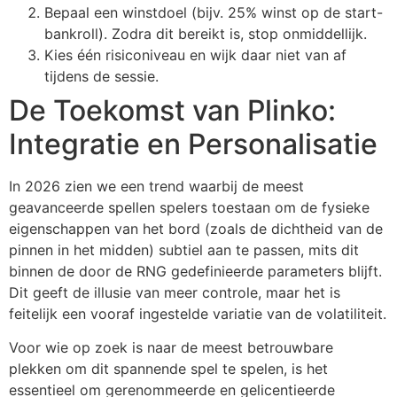
Bepaal een winstdoel (bijv. 25% winst op de start-
bankroll). Zodra dit bereikt is, stop onmiddellijk.
Kies één risiconiveau en wijk daar niet van af
tijdens de sessie.
De Toekomst van Plinko:
Integratie en Personalisatie
In 2026 zien we een trend waarbij de meest
geavanceerde spellen spelers toestaan om de fysieke
eigenschappen van het bord (zoals de dichtheid van de
pinnen in het midden) subtiel aan te passen, mits dit
binnen de door de RNG gedefinieerde parameters blijft.
Dit geeft de illusie van meer controle, maar het is
feitelijk een vooraf ingestelde variatie van de volatiliteit.
Voor wie op zoek is naar de meest betrouwbare
plekken om dit spannende spel te spelen, is het
essentieel om gerenommeerde en gelicentieerde