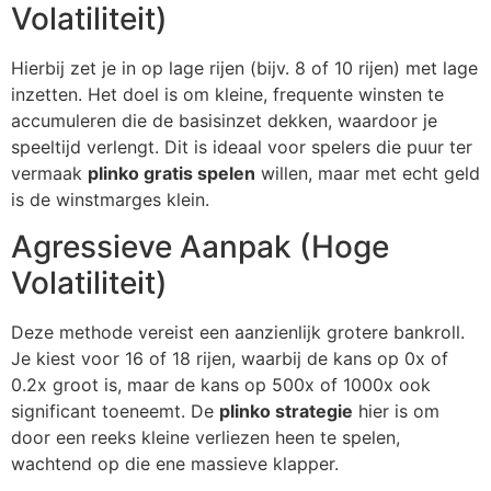
Volatiliteit)
Hierbij zet je in op lage rijen (bijv. 8 of 10 rijen) met lage
inzetten. Het doel is om kleine, frequente winsten te
accumuleren die de basisinzet dekken, waardoor je
speeltijd verlengt. Dit is ideaal voor spelers die puur ter
vermaak
plinko gratis spelen
willen, maar met echt geld
is de winstmarges klein.
Agressieve Aanpak (Hoge
Volatiliteit)
Deze methode vereist een aanzienlijk grotere bankroll.
Je kiest voor 16 of 18 rijen, waarbij de kans op 0x of
0.2x groot is, maar de kans op 500x of 1000x ook
significant toeneemt. De
plinko strategie
hier is om
door een reeks kleine verliezen heen te spelen,
wachtend op die ene massieve klapper.