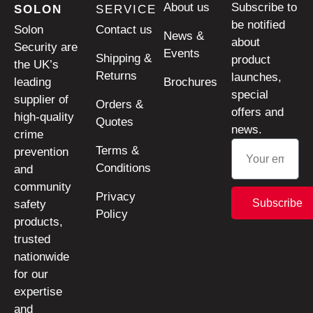
About us
Subscribe to
SOLON
SERVICE
be notified
Solon
Contact us
News &
about
Security are
Events
Shipping &
product
the UK’s
Returns
launches,
leading
Brochures
special
supplier of
Orders &
offers and
high-quality
Quotes
news.
crime
Terms &
prevention
Conditions
and
community
Privacy
Subscribe
safety
Policy
products,
trusted
nationwide
for our
expertise
and