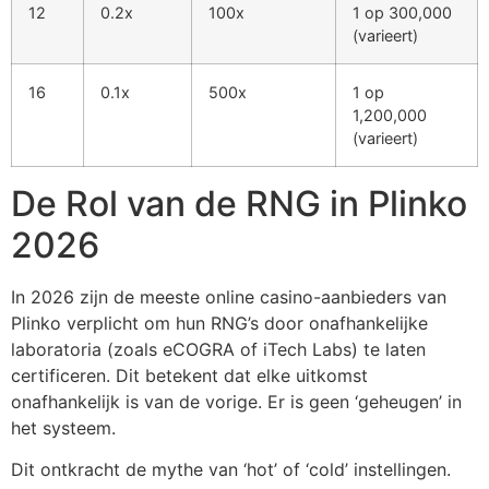
12
0.2x
100x
1 op 300,000
(varieert)
16
0.1x
500x
1 op
1,200,000
(varieert)
De Rol van de RNG in Plinko
2026
In 2026 zijn de meeste online casino-aanbieders van
Plinko verplicht om hun RNG’s door onafhankelijke
laboratoria (zoals eCOGRA of iTech Labs) te laten
certificeren. Dit betekent dat elke uitkomst
onafhankelijk is van de vorige. Er is geen ‘geheugen’ in
het systeem.
Dit ontkracht de mythe van ‘hot’ of ‘cold’ instellingen.