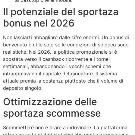
al desktop che al mobile.
Il potenziale del sportaza
bonus nel 2026
Non lasciarti abbagliare dalle cifre enormi. Un bonus di
benvenuto è utile solo se le condizioni di sblocco sono
realistiche. Nel 2026, la politica promozionale si è
spostata verso il cashback ricorrente e i tornei
settimanali, abbandonando i vecchi schemi che
intrappolavano il capitale del giocatore. Il sistema
attuale premia la costanza piuttosto che il volume di
deposito singolo.
Ottimizzazione delle
sportaza scommesse
Scommettere non è tirare a indovinare. La piattaforma
offre una suite di dati statistici che molti sottovalutano.