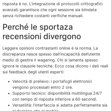
risposta è no. L’integrazione di protocolli crittografici
avanzati garantisce che ogni sessione sia blindata
senza richiedere costanti verifiche manuali.
Perché le sportaza
recensioni divergono
Leggere opinioni contrastanti online è la norma. La
discrepanza nasce spesso dall’incapacità dell’utente
medio di gestire il wagering. Chi si lamenta spesso
ignora le clausole tecniche. Ecco cosa dicono i dati reali
sui feedback degli utenti esperti:
Velocità di prelievo: i portafogli elettronici
vengono processati entro 2 ore.
Supporto tecnico: disponibilità multilingua 24/7
con tempo di risposta inferiore a 60 secondi.
Versatilità: l’interfaccia si adatta perfettamente sia