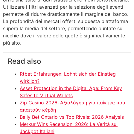
Utilizzare i filtri avanzati per la selezione degli eventi
permette di ridurre drasticamente il margine del banco.
La profondità dei mercati offerti su questa piattaforma
supera la media del settore, permettendo puntate su
nicchie dove il valore delle quote è significativamente
più alto.
Read also
Rtbet Erfahrungen: Lohnt sich der Einstieg
wirklich?
Asset Protection in the Digital Age: From Key
Safes to Virtual Wallets
Zip Casino 2026: Αξιολόγηση για παίκτες που
απαιτούν κέρδη
Bally Bet Ontario vs Top Rivals: 2026 Analysis
Merkur Wins Recensioni 2026: La Verità sui
Jackpot Italiani