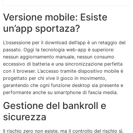
Versione mobile: Esiste
un’app sportaza?
L’ossessione per il download dell’app è un retaggio del
passato. Oggi la tecnologia web-app è superiore:
nessun aggiornamento manuale, nessun consumo
eccessivo di batteria e una sincronizzazione perfetta
con il browser. L’accesso tramite dispositivo mobile è
progettato per chi vive il gioco in movimento,
garantendo che ogni funzione desktop sia presente e
performante anche su smartphone di fascia media.
Gestione del bankroll e
sicurezza
Il rischio zero non esiste, ma il controllo del rischio sì.