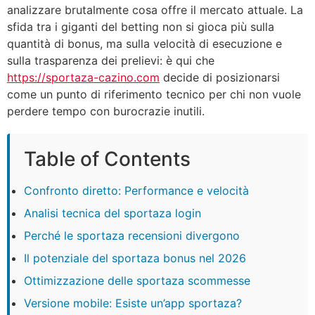
analizzare brutalmente cosa offre il mercato attuale. La
sfida tra i giganti del betting non si gioca più sulla
quantità di bonus, ma sulla velocità di esecuzione e
sulla trasparenza dei prelievi: è qui che
https://sportaza-cazino.com
decide di posizionarsi
come un punto di riferimento tecnico per chi non vuole
perdere tempo con burocrazie inutili.
Table of Contents
Confronto diretto: Performance e velocità
Analisi tecnica del sportaza login
Perché le sportaza recensioni divergono
Il potenziale del sportaza bonus nel 2026
Ottimizzazione delle sportaza scommesse
Versione mobile: Esiste un’app sportaza?