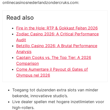
onlinecasinosnederlandzondercruks.com:
Read also
Fire in the Hole: RTP & Gokkast Feiten 2026
Zodiac Casino 2026: A Critical Performance
Audit
Betzillo Casino 2026: A Brutal Performance
Analysis
Captain Cooks vs. The Top Tier: A 2026
Comparison
Come Aumentare il Payout di Gates of
Olympus nel 2026
Toegang tot duizenden extra slots van minder
bekende, innovatieve studio’s.
Live dealer spellen met hogere inzetlimieten voor
high-rollers.