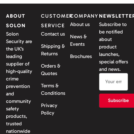
ABOUT
CUSTOMER
COMPANY
NEWSLETTE
About us
Subscribe to
SOLON
SERVICE
be notified
Solon
Contact us
News &
about
Security are
Events
Shipping &
product
the UK’s
Returns
launches,
leading
Brochures
special offers
supplier of
Orders &
and news.
high-quality
Quotes
crime
Terms &
prevention
Conditions
and
Subscribe
community
Privacy
safety
Policy
products,
trusted
nationwide