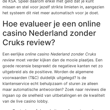
de KSA. Speel daarom enkel met geld dat je kunt
missen en stel voor jezelf strikte limieten in, aangezien
het systeem dit niet meer automatisch voor je doet.
Hoe evalueer je een online
casino Nederland zonder
Cruks review?
Een eerlijke
online casino Nederland zonder Cruks
review
moet verder kijken dan de mooie plaatjes. Een
goede recensie bespreekt de negatieve kanten net zo
uitgebreid als de positieve. Worden de algemene
voorwaarden (T&C) duidelijk uitgelegd? Is de
klantenservice echt behulpzaam of sturen ze alleen
maar automatische antwoorden? Zoek naar reviews die
ingaan op de snelheid van uitbetalingen en de kwaliteit
van de live casino lobby.