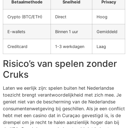
Betaalmethode
Snelheid
Privacy
Crypto (BTC/ETH)
Direct
Hoog
E-wallets
Binnen 1 uur
Gemiddeld
Creditcard
1-3 werkdagen
Laag
Risico’s van spelen zonder
Cruks
Laten we eerlijk zijn: spelen buiten het Nederlandse
toezicht brengt verantwoordelijkheid met zich mee. Je
geniet niet van de bescherming van de Nederlandse
consumentenwetgeving bij geschillen. Als je een conflict
hebt met een casino dat in Curaçao gevestigd is, is de
drempel om je recht te halen aanzienlijk hoger dan bij