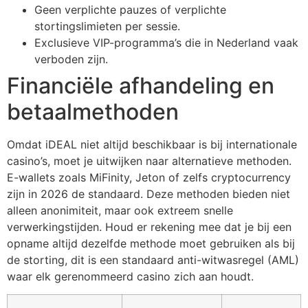
Geen verplichte pauzes of verplichte
stortingslimieten per sessie.
Exclusieve VIP-programma’s die in Nederland vaak
verboden zijn.
Financiële afhandeling en
betaalmethoden
Omdat iDEAL niet altijd beschikbaar is bij internationale
casino’s, moet je uitwijken naar alternatieve methoden.
E-wallets zoals MiFinity, Jeton of zelfs cryptocurrency
zijn in 2026 de standaard. Deze methoden bieden niet
alleen anonimiteit, maar ook extreem snelle
verwerkingstijden. Houd er rekening mee dat je bij een
opname altijd dezelfde methode moet gebruiken als bij
de storting, dit is een standaard anti-witwasregel (AML)
waar elk gerenommeerd casino zich aan houdt.