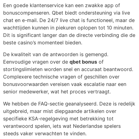
Een goede klantenservice kan een zwakke app of
bonuscompenseren. Qbet biedt ondersteuning via live
chat en e-mail. De 24/7 live chat is functioneel, maar de
wachttijden kunnen in piekuren oplopen tot 10 minuten.
Dit is significant langer dan de directe verbinding die de
beste casino’s momenteel bieden.
De kwaliteit van de antwoorden is gemengd.
Eenvoudige vragen over de
qbet bonus
of
stortingslimieten worden snel en accuraat beantwoord.
Complexere technische vragen of geschillen over
bonusvoorwaarden vereisen vaak escalatie naar een
senior medewerker, wat het proces vertraagt.
We hebben de FAQ-sectie geanalyseerd. Deze is redelijk
uitgebreid, maar mist diepgaande artikelen over
specifieke KSA-regelgeving met betrekking tot
verantwoord spelen, iets wat Nederlandse spelers
steeds vaker verwachten te vinden.