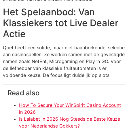
Het Spelaanbod: Van
Klassiekers tot Live Dealer
Actie
Qbet heeft een solide, maar niet baanbrekende, selectie
aan casinospellen. Ze werken samen met de gevestigde
namen zoals NetEnt, Microgaming en Play ‘n GO. Voor
de liefhebber van klassieke fruitautomaten is er
voldoende keuze. De focus ligt duidelijk op slots.
Read also
How To Secure Your WinSpirit Casino Account
in 2026
Is Lalabet in 2026 Nog Steeds de Beste Keuze
voor Nederlandse Gokkers?