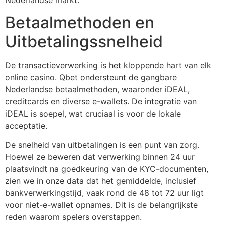
Betaalmethoden en
Uitbetalingssnelheid
De transactieverwerking is het kloppende hart van elk
online casino. Qbet ondersteunt de gangbare
Nederlandse betaalmethoden, waaronder iDEAL,
creditcards en diverse e-wallets. De integratie van
iDEAL is soepel, wat cruciaal is voor de lokale
acceptatie.
De snelheid van uitbetalingen is een punt van zorg.
Hoewel ze beweren dat verwerking binnen 24 uur
plaatsvindt na goedkeuring van de KYC-documenten,
zien we in onze data dat het gemiddelde, inclusief
bankverwerkingstijd, vaak rond de 48 tot 72 uur ligt
voor niet-e-wallet opnames. Dit is de belangrijkste
reden waarom spelers overstappen.