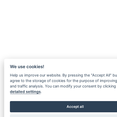
We use cookies!
Help us improve our website. By pressing the "Accept All" bu
agree to the storage of cookies for the purpose of improving
and traffic analysis. You can modify your consent by clickin
detailed settings
.
Accept all