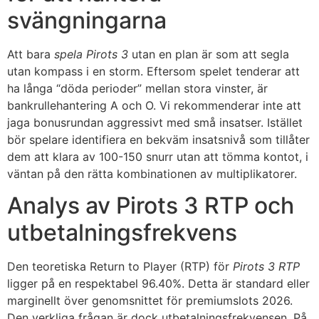
svängningarna
Att bara
spela Pirots 3
utan en plan är som att segla
utan kompass i en storm. Eftersom spelet tenderar att
ha långa “döda perioder” mellan stora vinster, är
bankrullehantering A och O. Vi rekommenderar inte att
jaga bonusrundan aggressivt med små insatser. Istället
bör spelare identifiera en bekväm insatsnivå som tillåter
dem att klara av 100-150 snurr utan att tömma kontot, i
väntan på den rätta kombinationen av multiplikatorer.
Analys av Pirots 3 RTP och
utbetalningsfrekvens
Den teoretiska Return to Player (RTP) för
Pirots 3 RTP
ligger på en respektabel 96.40%. Detta är standard eller
marginellt över genomsnittet för premiumslots 2026.
Den verkliga frågan är dock utbetalningsfrekvensen. På