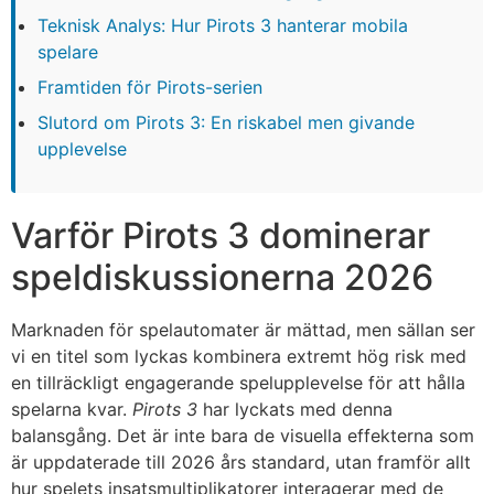
Teknisk Analys: Hur Pirots 3 hanterar mobila
spelare
Framtiden för Pirots-serien
Slutord om Pirots 3: En riskabel men givande
upplevelse
Varför Pirots 3 dominerar
speldiskussionerna 2026
Marknaden för spelautomater är mättad, men sällan ser
vi en titel som lyckas kombinera extremt hög risk med
en tillräckligt engagerande spelupplevelse för att hålla
spelarna kvar.
Pirots 3
har lyckats med denna
balansgång. Det är inte bara de visuella effekterna som
är uppdaterade till 2026 års standard, utan framför allt
hur spelets insatsmultiplikatorer interagerar med de