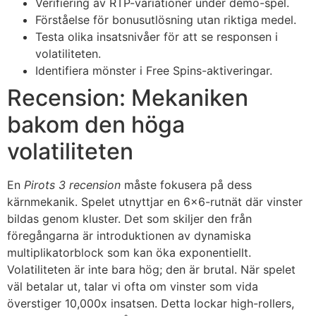
Verifiering av RTP-variationer under demo-spel.
Förståelse för bonusutlösning utan riktiga medel.
Testa olika insatsnivåer för att se responsen i
volatiliteten.
Identifiera mönster i Free Spins-aktiveringar.
Recension: Mekaniken
bakom den höga
volatiliteten
En
Pirots 3 recension
måste fokusera på dess
kärnmekanik. Spelet utnyttjar en 6×6-rutnät där vinster
bildas genom kluster. Det som skiljer den från
föregångarna är introduktionen av dynamiska
multiplikatorblock som kan öka exponentiellt.
Volatiliteten är inte bara hög; den är brutal. När spelet
väl betalar ut, talar vi ofta om vinster som vida
överstiger 10,000x insatsen. Detta lockar high-rollers,