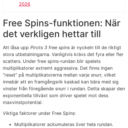
2026
Free Spins-funktionen: När
det verkligen hettar till
Att låsa upp
Pirots 3 free spins
är nyckeln till de riktigt
stora utbetalningarna. Vanligtvis krävs det fyra eller fler
scatters. Under free spins-rundan blir spelets
multiplikatorer extremt aggressiva. Det finns ingen
“reset” på multiplikatorerna mellan varje snurr, vilket
innebär att en framgångsrik kaskad kan bära med sig
vinster från föregående snurr i rundan. Detta skapar den
exponentiella tillväxt som driver spelet mot dess
maxvinstpotential.
Viktiga faktorer under Free Spins:
Multiplikatorer ackumuleras över hela rundan.