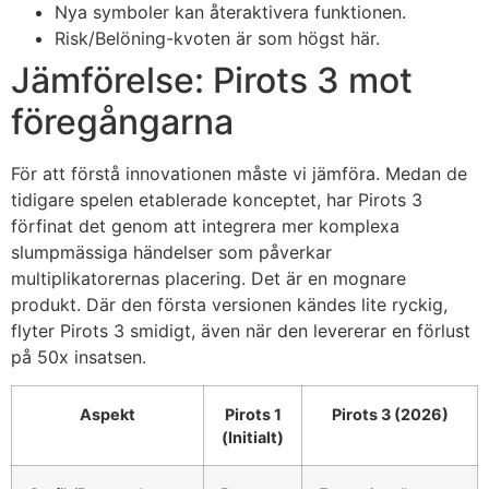
Nya symboler kan återaktivera funktionen.
Risk/Belöning-kvoten är som högst här.
Jämförelse: Pirots 3 mot
föregångarna
För att förstå innovationen måste vi jämföra. Medan de
tidigare spelen etablerade konceptet, har Pirots 3
förfinat det genom att integrera mer komplexa
slumpmässiga händelser som påverkar
multiplikatorernas placering. Det är en mognare
produkt. Där den första versionen kändes lite ryckig,
flyter Pirots 3 smidigt, även när den levererar en förlust
på 50x insatsen.
Aspekt
Pirots 1
Pirots 3 (2026)
(Initialt)