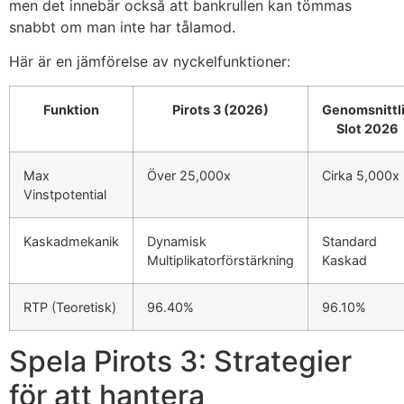
men det innebär också att bankrullen kan tömmas
snabbt om man inte har tålamod.
Här är en jämförelse av nyckelfunktioner:
Funktion
Pirots 3 (2026)
Genomsnittl
Slot 2026
Max
Över 25,000x
Cirka 5,000x
Vinstpotential
Kaskadmekanik
Dynamisk
Standard
Multiplikatorförstärkning
Kaskad
RTP (Teoretisk)
96.40%
96.10%
Spela Pirots 3: Strategier
för att hantera