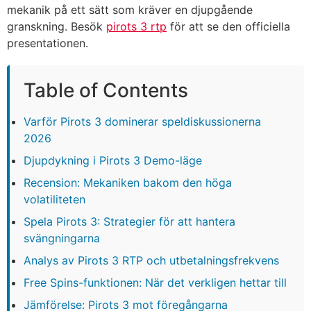
mekanik på ett sätt som kräver en djupgående
granskning. Besök
pirots 3 rtp
för att se den officiella
presentationen.
Table of Contents
Varför Pirots 3 dominerar speldiskussionerna
2026
Djupdykning i Pirots 3 Demo-läge
Recension: Mekaniken bakom den höga
volatiliteten
Spela Pirots 3: Strategier för att hantera
svängningarna
Analys av Pirots 3 RTP och utbetalningsfrekvens
Free Spins-funktionen: När det verkligen hettar till
Jämförelse: Pirots 3 mot föregångarna