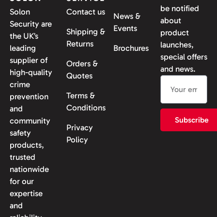
be notified
Solon
Contact us
News &
about
Security are
Events
Shipping &
product
the UK’s
Returns
launches,
leading
Brochures
special offers
supplier of
Orders &
and news.
high-quality
Quotes
crime
Terms &
prevention
Conditions
and
Subscribe
community
Privacy
safety
Policy
products,
trusted
nationwide
for our
expertise
and