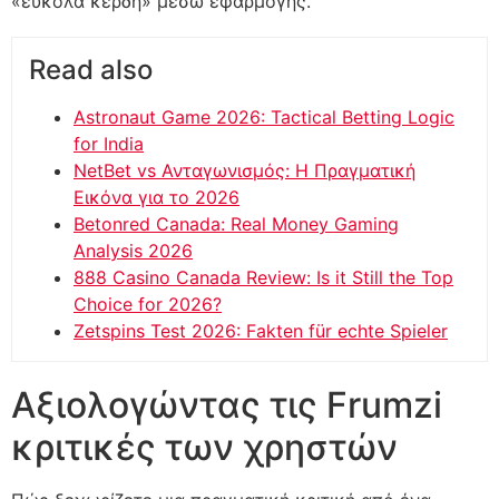
«εύκολα κέρδη» μέσω εφαρμογής.
Read also
Astronaut Game 2026: Tactical Betting Logic
for India
NetBet vs Ανταγωνισμός: Η Πραγματική
Εικόνα για το 2026
Betonred Canada: Real Money Gaming
Analysis 2026
888 Casino Canada Review: Is it Still the Top
Choice for 2026?
Zetspins Test 2026: Fakten für echte Spieler
Αξιολογώντας τις Frumzi
κριτικές των χρηστών