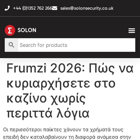
+44 (0)1352 762 266
sales@solonsecurity.co.uk
Frumzi 2026: Πώς να
κυριαρχήσετε στο
καζίνο χωρίς
περιττά λόγια
Οι περισσότεροι παίκτες χάνουν τα χρήματά τους
επειδή δεν καταλαβαίνουν τη διαφορά ανάμεσα στην