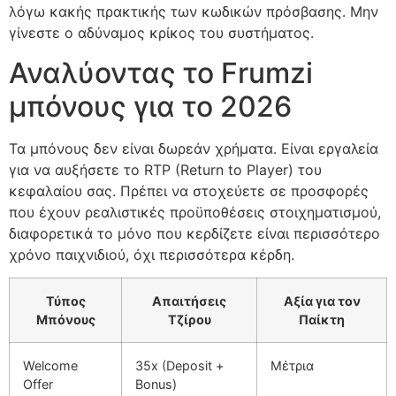
λόγω κακής πρακτικής των κωδικών πρόσβασης. Μην
γίνεστε ο αδύναμος κρίκος του συστήματος.
Αναλύοντας το Frumzi
μπόνους για το 2026
Τα μπόνους δεν είναι δωρεάν χρήματα. Είναι εργαλεία
για να αυξήσετε το RTP (Return to Player) του
κεφαλαίου σας. Πρέπει να στοχεύετε σε προσφορές
που έχουν ρεαλιστικές προϋποθέσεις στοιχηματισμού,
διαφορετικά το μόνο που κερδίζετε είναι περισσότερο
χρόνο παιχνιδιού, όχι περισσότερα κέρδη.
Τύπος
Απαιτήσεις
Αξία για τον
Μπόνους
Τζίρου
Παίκτη
Welcome
35x (Deposit +
Μέτρια
Offer
Bonus)