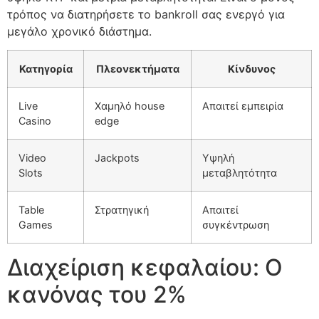
τρόπος να διατηρήσετε το bankroll σας ενεργό για
μεγάλο χρονικό διάστημα.
Κατηγορία
Πλεονεκτήματα
Κίνδυνος
Live
Χαμηλό house
Απαιτεί εμπειρία
Casino
edge
Video
Jackpots
Υψηλή
Slots
μεταβλητότητα
Table
Στρατηγική
Απαιτεί
Games
συγκέντρωση
Διαχείριση κεφαλαίου: Ο
κανόνας του 2%