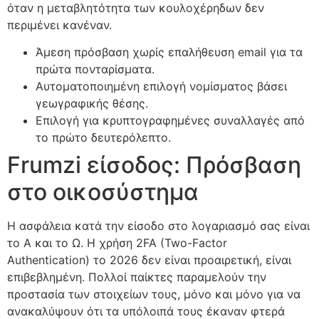
όταν η μεταβλητότητα των κουλοχέρηδων δεν
περιμένει κανέναν.
Άμεση πρόσβαση χωρίς επαλήθευση email για τα
πρώτα πονταρίσματα.
Αυτοματοποιημένη επιλογή νομίσματος βάσει
γεωγραφικής θέσης.
Επιλογή για κρυπτογραφημένες συναλλαγές από
το πρώτο δευτερόλεπτο.
Frumzi είσοδος: Πρόσβαση
στο οικοσύστημα
Η ασφάλεια κατά την είσοδο στο λογαριασμό σας είναι
το Α και το Ω. Η χρήση 2FA (Two-Factor
Authentication) το 2026 δεν είναι προαιρετική, είναι
επιβεβλημένη. Πολλοί παίκτες παραμελούν την
προστασία των στοιχείων τους, μόνο και μόνο για να
ανακαλύψουν ότι τα υπόλοιπά τους έκαναν φτερά