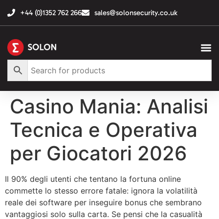
+44 (0)1352 762 266
sales@solonsecurity.co.uk
Casino Mania: Analisi
Tecnica e Operativa
per Giocatori 2026
Il 90% degli utenti che tentano la fortuna online
commette lo stesso errore fatale: ignora la volatilità
reale dei software per inseguire bonus che sembrano
vantaggiosi solo sulla carta. Se pensi che la casualità