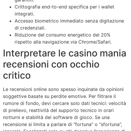
Crittografia end-to-end specifica per i wallet
integrati.
Accesso biometrico immediato senza digitazione
di credenziali.
Riduzione del consumo energetico del 20%
rispetto alla navigazione via Chrome/Safari.
Interpretare le casino mania
recensioni con occhio
critico
Le recensioni online sono spesso inquinate da opinioni
soggettive basate su perdite emotive. Per filtrare il
rumore di fondo, devi cercare solo dati tecnici: velocità
di prelievo, reattività del supporto tecnico in orari
notturni e stabilità dei software di gioco. Se una
recensione si limita a parlare di “fortuna” o “sfortuna”,