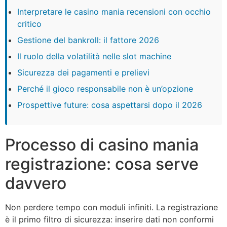
Interpretare le casino mania recensioni con occhio
critico
Gestione del bankroll: il fattore 2026
Il ruolo della volatilità nelle slot machine
Sicurezza dei pagamenti e prelievi
Perché il gioco responsabile non è un’opzione
Prospettive future: cosa aspettarsi dopo il 2026
Processo di casino mania
registrazione: cosa serve
davvero
Non perdere tempo con moduli infiniti. La registrazione
è il primo filtro di sicurezza: inserire dati non conformi