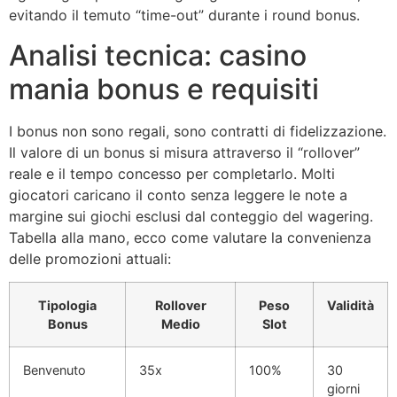
evitando il temuto “time-out” durante i round bonus.
Analisi tecnica: casino
mania bonus e requisiti
I bonus non sono regali, sono contratti di fidelizzazione.
Il valore di un bonus si misura attraverso il “rollover”
reale e il tempo concesso per completarlo. Molti
giocatori caricano il conto senza leggere le note a
margine sui giochi esclusi dal conteggio del wagering.
Tabella alla mano, ecco come valutare la convenienza
delle promozioni attuali:
Tipologia
Rollover
Peso
Validità
Bonus
Medio
Slot
Benvenuto
35x
100%
30
giorni