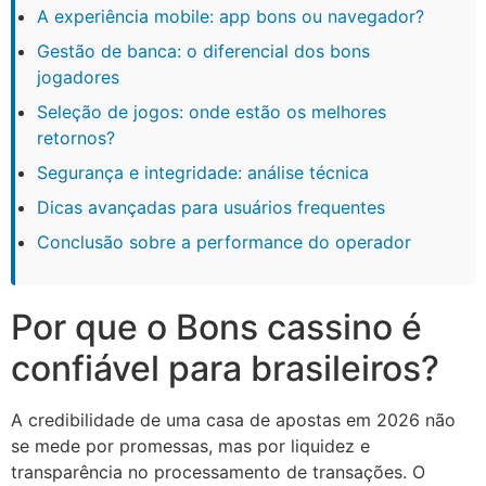
A experiência mobile: app bons ou navegador?
Gestão de banca: o diferencial dos bons
jogadores
Seleção de jogos: onde estão os melhores
retornos?
Segurança e integridade: análise técnica
Dicas avançadas para usuários frequentes
Conclusão sobre a performance do operador
Por que o Bons cassino é
confiável para brasileiros?
A credibilidade de uma casa de apostas em 2026 não
se mede por promessas, mas por liquidez e
transparência no processamento de transações. O