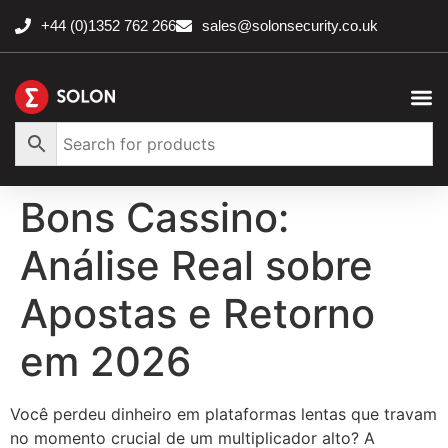
+44 (0)1352 762 266
sales@solonsecurity.co.uk
Bons Cassino:
Análise Real sobre
Apostas e Retorno
em 2026
Você perdeu dinheiro em plataformas lentas que travam
no momento crucial de um multiplicador alto? A