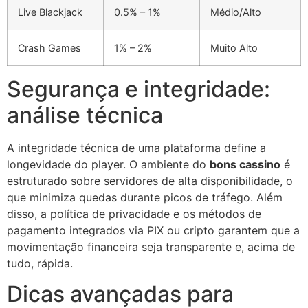
Live Blackjack
0.5% – 1%
Médio/Alto
Crash Games
1% – 2%
Muito Alto
Segurança e integridade:
análise técnica
A integridade técnica de uma plataforma define a
longevidade do player. O ambiente do
bons cassino
é
estruturado sobre servidores de alta disponibilidade, o
que minimiza quedas durante picos de tráfego. Além
disso, a política de privacidade e os métodos de
pagamento integrados via PIX ou cripto garantem que a
movimentação financeira seja transparente e, acima de
tudo, rápida.
Dicas avançadas para