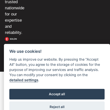
trusted
nationwide
for our
expertise
and
reliability.
We use cookies!
© 2026 Solon Security. All
Help us improve our website. By pressing the "Accept
rights reserved
All" button, you agree to the storage of cookies for the
purpose of improving our services and traffic analysis.
You can modify your consent by clicking on the
detailed settings
.
Accept all
Reject all