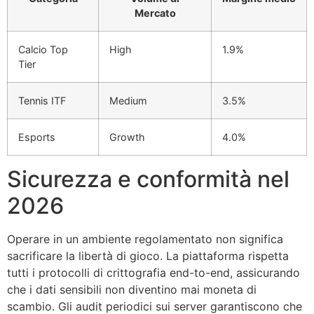
Mercato
Calcio Top
High
1.9%
Tier
Tennis ITF
Medium
3.5%
Esports
Growth
4.0%
Sicurezza e conformità nel
2026
Operare in un ambiente regolamentato non significa
sacrificare la libertà di gioco. La piattaforma rispetta
tutti i protocolli di crittografia end-to-end, assicurando
che i dati sensibili non diventino mai moneta di
scambio. Gli audit periodici sui server garantiscono che