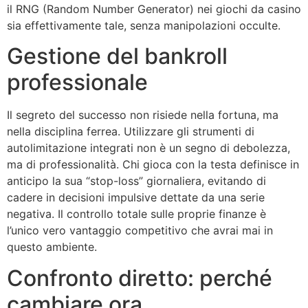
il RNG (Random Number Generator) nei giochi da casino
sia effettivamente tale, senza manipolazioni occulte.
Gestione del bankroll
professionale
Il segreto del successo non risiede nella fortuna, ma
nella disciplina ferrea. Utilizzare gli strumenti di
autolimitazione integrati non è un segno di debolezza,
ma di professionalità. Chi gioca con la testa definisce in
anticipo la sua “stop-loss” giornaliera, evitando di
cadere in decisioni impulsive dettate da una serie
negativa. Il controllo totale sulle proprie finanze è
l’unico vero vantaggio competitivo che avrai mai in
questo ambiente.
Confronto diretto: perché
cambiare ora