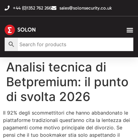
+44 (0)1352 762 266
sales@solonsecurity.co.uk
Analisi tecnica di
Betpremium: il punto
di svolta 2026
Il 92% degli scommettitori che hanno abbandonato le
piattaforme tradizionali quest’anno cita la lentezza dei
pagamenti come motivo principale del divorzio. Se
pensi che il tuo bookmaker stia solo aspettando il