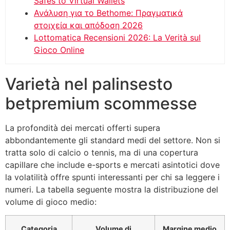
Safes to Virtual Wallets
Ανάλυση για το Bethome: Πραγματικά
στοιχεία και απόδοση 2026
Lottomatica Recensioni 2026: La Verità sul
Gioco Online
Varietà nel palinsesto
betpremium scommesse
La profondità dei mercati offerti supera
abbondantemente gli standard medi del settore. Non si
tratta solo di calcio o tennis, ma di una copertura
capillare che include e-sports e mercati asintotici dove
la volatilità offre spunti interessanti per chi sa leggere i
numeri. La tabella seguente mostra la distribuzione del
volume di gioco medio:
Categoria
Volume di
Margine medio