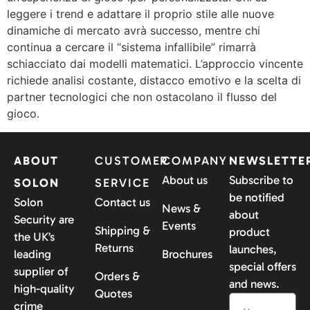
leggere i trend e adattare il proprio stile alle nuove
dinamiche di mercato avrà successo, mentre chi
continua a cercare il “sistema infallibile” rimarrà
schiacciato dai modelli matematici. L’approccio vincente
richiede analisi costante, distacco emotivo e la scelta di
partner tecnologici che non ostacolano il flusso del
gioco.
ABOUT
CUSTOMER
COMPANY
NEWSLETTE
About us
Subscribe to
SOLON
SERVICE
be notified
Solon
Contact us
News &
about
Security are
Events
Shipping &
product
the UK’s
Returns
launches,
leading
Brochures
special offers
supplier of
Orders &
and news.
high-quality
Quotes
crime