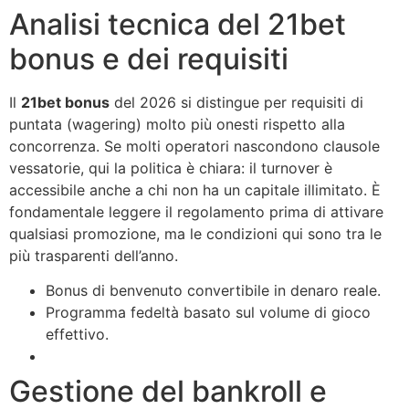
Analisi tecnica del 21bet
bonus e dei requisiti
Il
21bet bonus
del 2026 si distingue per requisiti di
puntata (wagering) molto più onesti rispetto alla
concorrenza. Se molti operatori nascondono clausole
vessatorie, qui la politica è chiara: il turnover è
accessibile anche a chi non ha un capitale illimitato. È
fondamentale leggere il regolamento prima di attivare
qualsiasi promozione, ma le condizioni qui sono tra le
più trasparenti dell’anno.
Bonus di benvenuto convertibile in denaro reale.
Programma fedeltà basato sul volume di gioco
effettivo.
Gestione del bankroll e