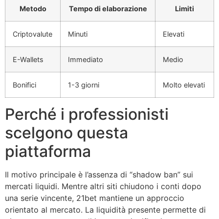
Metodo
Tempo di elaborazione
Limiti
Criptovalute
Minuti
Elevati
E-Wallets
Immediato
Medio
Bonifici
1-3 giorni
Molto elevati
Perché i professionisti
scelgono questa
piattaforma
Il motivo principale è l’assenza di “shadow ban” sui
mercati liquidi. Mentre altri siti chiudono i conti dopo
una serie vincente, 21bet mantiene un approccio
orientato al mercato. La liquidità presente permette di