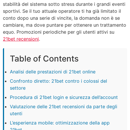
stabilità del sistema sotto stress durante i grandi eventi
sportivi. Se il tuo attuale operatore ti ha già limitato il
conto dopo una serie di vincite, la domanda non è se
cambiare, ma dove puntare per ottenere un trattamento
equo. Promozioni periodiche per gli utenti attivi su
21bet recensioni
.
Table of Contents
Analisi delle prestazioni di 21bet online
Confronto diretto: 21bet contro i colossi del
settore
Procedura di 21bet login e sicurezza dell’account
Valutazione delle 21bet recensioni da parte degli
utenti
L’esperienza mobile: ottimizzazione della app
21bet