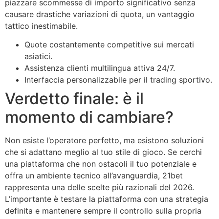
piazzare scommesse di importo significativo senza
causare drastiche variazioni di quota, un vantaggio
tattico inestimabile.
Quote costantemente competitive sui mercati
asiatici.
Assistenza clienti multilingua attiva 24/7.
Interfaccia personalizzabile per il trading sportivo.
Verdetto finale: è il
momento di cambiare?
Non esiste l’operatore perfetto, ma esistono soluzioni
che si adattano meglio al tuo stile di gioco. Se cerchi
una piattaforma che non ostacoli il tuo potenziale e
offra un ambiente tecnico all’avanguardia, 21bet
rappresenta una delle scelte più razionali del 2026.
L’importante è testare la piattaforma con una strategia
definita e mantenere sempre il controllo sulla propria